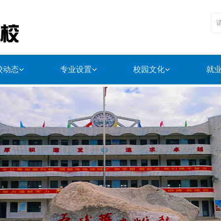
校动态
专业设置
校园文化
就
管理
学校荣誉
办学特色
资助